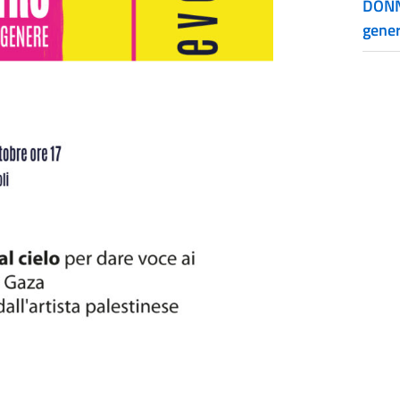
DONN
gene