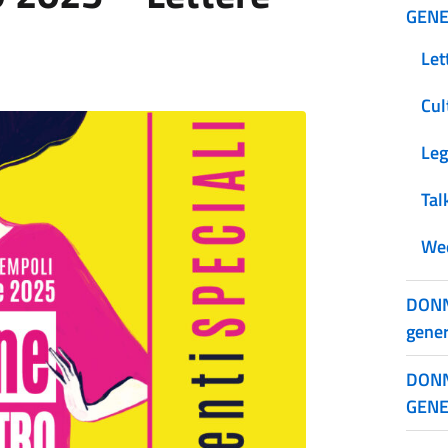
GEN
Let
Cul
Leg
Tal
Wee
DONN
gene
DONN
GEN